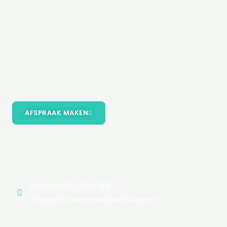
draait om mensen, om jou. Daarom doen we dit al
jaren samen, als familie. Of je nou wilt kopen of
verkopen. Gaat samenwonen, scheiden of alleen
wonen, wij begeleiden je bij dit proces. Een huis
wordt tenslotte pas een thuis als je je hart eraan
verpand.
AFSPRAAK MAKEN
Huizen, (035) 30 3 9119 |
info@schoutenmakelaarshuizen.nl