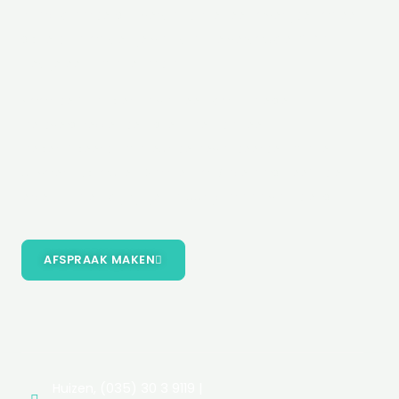
marktwaarde is in verband met een overlijden of een
scheiding, of ben je van plan te verbouwen? Dan
heb je een taxatie nodig.
Voor de financiering van een woning eisen
geldverstrekkende instellingen dat een
gecertificeerd taxateur de gevalideerde taxatie
uitvoert. Schouten Barmentlo Makelaars heeft die
erkenning en wij zijn je natuurlijk graag van dienst.
AFSPRAAK MAKEN
Huizen, (035) 30 3 9119 |